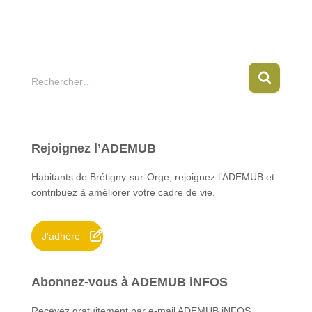
R
Rechercher…
e
c
h
e
Rejoignez l’ADEMUB
r
c
Habitants de Brétigny-sur-Orge, rejoignez l’ADEMUB et
h
contribuez à améliorer votre cadre de vie.
e
r
J'adhère
:
Abonnez-vous à ADEMUB iNFOS
Recevez gratuitement par e-mail ADEMUB iNFOS.