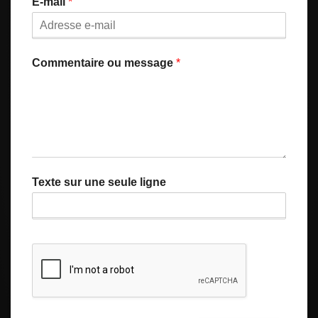
E-mail
*
é
m
n
o
m
Commentaire ou message
*
Texte sur une seule ligne