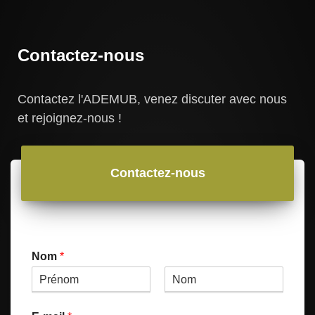
Contactez-nous
Contactez l'ADEMUB, venez discuter avec nous
et rejoignez-nous !
Contactez-nous
Nom
*
P
N
r
o