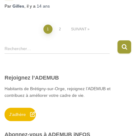
Par
Gilles
, il y a
14 ans
Pagination
1
2
SUIVANT
des
R
Rechercher…
e
publications
c
h
e
Rejoignez l’ADEMUB
r
c
Habitants de Brétigny-sur-Orge, rejoignez l’ADEMUB et
h
contribuez à améliorer votre cadre de vie.
e
r
J'adhère
:
Abonnez-vous à ADEMUB iNFOS