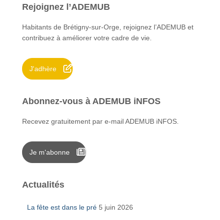
Rejoignez l’ADEMUB
r
c
Habitants de Brétigny-sur-Orge, rejoignez l’ADEMUB et
h
contribuez à améliorer votre cadre de vie.
e
r
J'adhère
:
Abonnez-vous à ADEMUB iNFOS
Recevez gratuitement par e-mail ADEMUB iNFOS.
Je m'abonne
Actualités
La fête est dans le pré
5 juin 2026