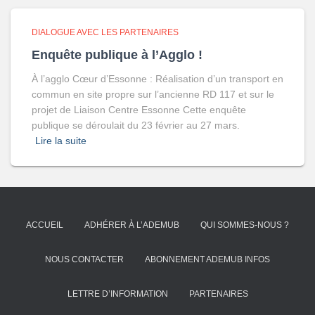
DIALOGUE AVEC LES PARTENAIRES
Enquête publique à l’Agglo !
À l’agglo Cœur d’Essonne : Réalisation d’un transport en
commun en site propre sur l’ancienne RD 117 et sur le
projet de Liaison Centre Essonne Cette enquête
publique se déroulait du 23 février au 27 mars.
Lire la suite
ACCUEIL
ADHÉRER À L’ADEMUB
QUI SOMMES-NOUS ?
NOUS CONTACTER
ABONNEMENT ADEMUB INFOS
LETTRE D’INFORMATION
PARTENAIRES