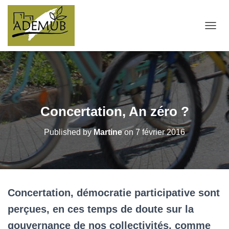
OUVRI
Concertation, An zéro ?
Published by
Martine
on
7 février 2016
Concertation, démocratie participative sont
perçues, en ces temps de doute sur la
gouvernance de nos collectivités, comme