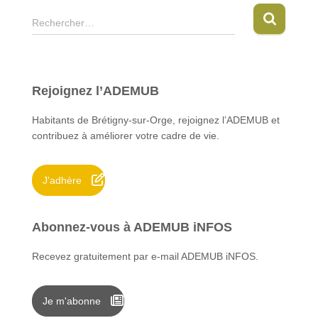
R
Rechercher…
e
c
h
e
Rejoignez l’ADEMUB
r
c
Habitants de Brétigny-sur-Orge, rejoignez l’ADEMUB et
h
contribuez à améliorer votre cadre de vie.
e
r
J'adhère
:
Abonnez-vous à ADEMUB iNFOS
Recevez gratuitement par e-mail ADEMUB iNFOS.
Je m'abonne