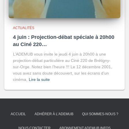
ACTUALITÉS
4 juin : Projection-débat spéciale à 20h00
au Ciné 220…
L’ADEMUB vous invite le jeudi 4 juin à 20h00 à une
projection-débat particulière au Ciné 220 de Brétigny-
sur-Orge. Notez bien l’heure !!! Le 12 décembre 2001,
vous avez sans doute découvert, sur les écrans d’un
cinéma,
Lire la suite
ACCUEIL
ADHÉRER À L’ADEMUB
QUI SOMMES-NOUS ?
NOUS CONTACTER
ABONNEMENT ADEMUB INFOS