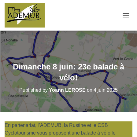
OUVRI
Dimanche 8 juin: 23e balade à
vélo!
Published by
Yoann LEROSE
on
4 juin 2025
En partenariat, l’ADEMUB, la Rustine et le CSB
Cyclotourisme vous proposent une balade à vélo le