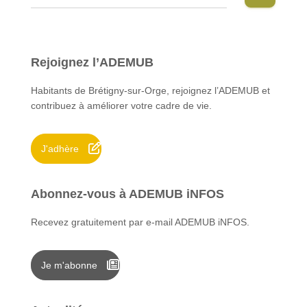
e
c
h
e
Rejoignez l’ADEMUB
r
c
Habitants de Brétigny-sur-Orge, rejoignez l’ADEMUB et
h
contribuez à améliorer votre cadre de vie.
e
r
J'adhère
:
Abonnez-vous à ADEMUB iNFOS
Recevez gratuitement par e-mail ADEMUB iNFOS.
Je m'abonne