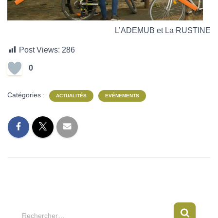
L’ADEMUB et La RUSTINE
Post Views:
286
0
Catégories :
ACTUALITÉS
EVÉNEMENTS
R
Rechercher…