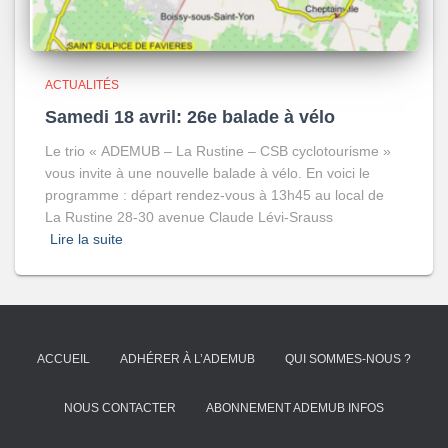
ACTUALITÉS
Samedi 18 avril: 26e balade à vélo
Le trio « ADEMUB – La Rustine – CSB cyclotourisme »
vous invite à une nouvelle balade à vélo. En voici le
programme : départ rendez-vous à 13h45 au local de
La Rustine 28-30 avenue Claude Lévi-Srauss
Lire la suite
ACCUEIL
ADHÉRER À L’ADEMUB
QUI SOMMES-NOUS ?
NOUS CONTACTER
ABONNEMENT ADEMUB INFOS