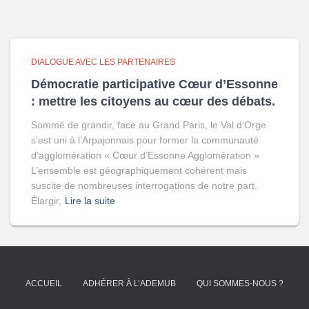
DIALOGUE AVEC LES PARTENAIRES
Démocratie participative Cœur d’Essonne
: mettre les citoyens au cœur des débats.
Sommé de grandir, face au Grand Paris, le Val d’Orge
s’est uni à l’Arpajonnais pour former la communauté
d’agglomération « Cœur d’Essonne Agglomération »
L’ensemble est géographiquement cohérent mais
suscite de nombreuses interrogations de notre part.
Élargir,
Lire la suite
ACCUEIL
ADHÉRER À L’ADEMUB
QUI SOMMES-NOUS ?