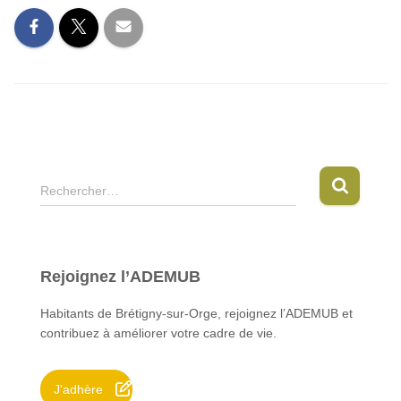
R
Rechercher…
e
c
h
e
Rejoignez l’ADEMUB
r
c
Habitants de Brétigny-sur-Orge, rejoignez l’ADEMUB et
h
contribuez à améliorer votre cadre de vie.
e
r
J'adhère
: