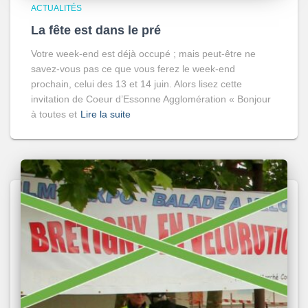
ACTUALITÉS
La fête est dans le pré
Votre week-end est déjà occupé ; mais peut-être ne
savez-vous pas ce que vous ferez le week-end
prochain, celui des 13 et 14 juin. Alors lisez cette
invitation de Coeur d’Essonne Agglomération « Bonjour
à toutes et
Lire la suite