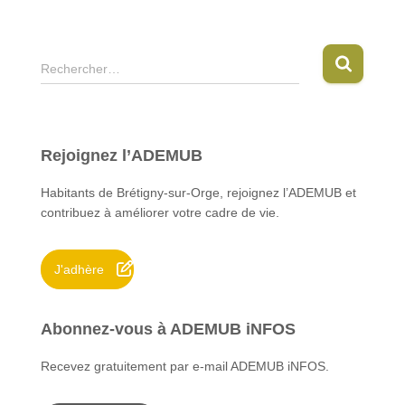
R
Rechercher…
e
c
h
e
Rejoignez l’ADEMUB
r
c
Habitants de Brétigny-sur-Orge, rejoignez l’ADEMUB et
h
contribuez à améliorer votre cadre de vie.
e
r
J'adhère
:
Abonnez-vous à ADEMUB iNFOS
Recevez gratuitement par e-mail ADEMUB iNFOS.