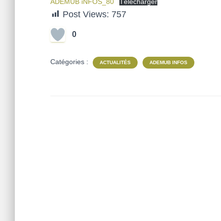
ADEMUB iNFOS_80
Télécharger
Post Views:
757
0
Catégories :
ACTUALITÉS
ADEMUB INFOS