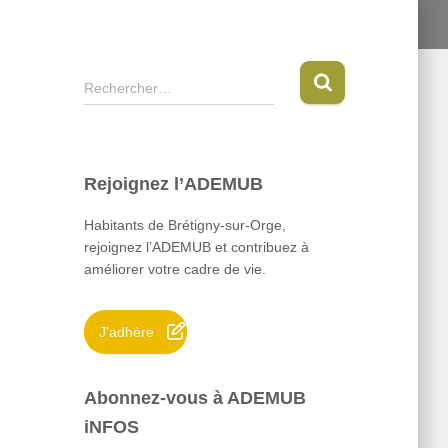
R
Rechercher…
e
c
h
e
Rejoignez l’ADEMUB
r
c
Habitants de Brétigny-sur-Orge,
h
rejoignez l’ADEMUB et contribuez à
e
améliorer votre cadre de vie.
r
:
J'adhère
Abonnez-vous à ADEMUB
iNFOS