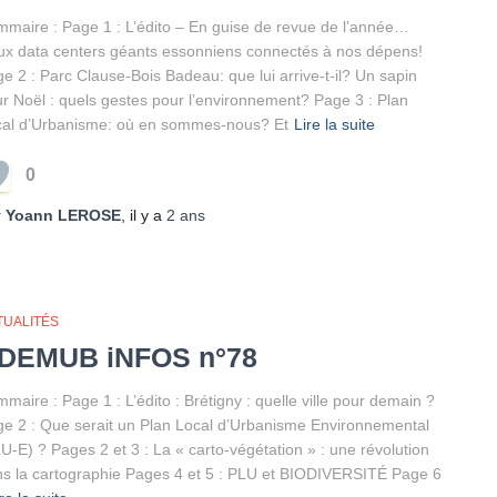
maire : Page 1 : L’édito – En guise de revue de l’année…
x data centers géants essonniens connectés à nos dépens!
e 2 : Parc Clause-Bois Badeau: que lui arrive-t-il? Un sapin
r Noël : quels gestes pour l’environnement? Page 3 : Plan
cal d’Urbanisme: où en sommes-nous? Et
Lire la suite
0
r
Yoann LEROSE
, il y a
2 ans
TUALITÉS
DEMUB iNFOS n°78
maire : Page 1 : L’édito : Brétigny : quelle ville pour demain ?
e 2 : Que serait un Plan Local d’Urbanisme Environnemental
U-E) ? Pages 2 et 3 : La « carto-végétation » : une révolution
s la cartographie Pages 4 et 5 : PLU et BIODIVERSITÉ Page 6