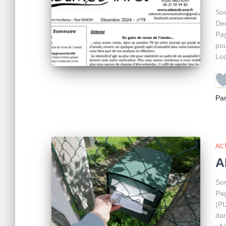
Som
Deu
Pag
pou
Lo
Pa
AC
A
Som
Pag
(PL
dan