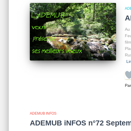
AD
A
Au 
Feu
fil
Pla
Rus
Li
Pa
ADEMUB INFOS
ADEMUB iNFOS n°72 Septem