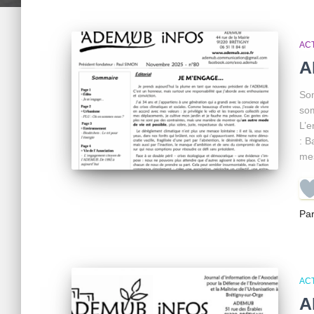
AC
A
Som
som
L’e
: B
mes
Pa
AC
A