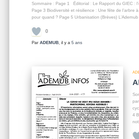
Sommaire : Page 1 Éditorial : Le Rapport du GIEC : l’é
Page 3 Biodiversité et résilience : Une fête de l’arbre à
pour quand ? Page 5 Urbanisation (Brèves) L’Ademub 
0
Par
ADEMUB
, il y a
5 ans
AD
A
Som
par
cyc
4 B
no