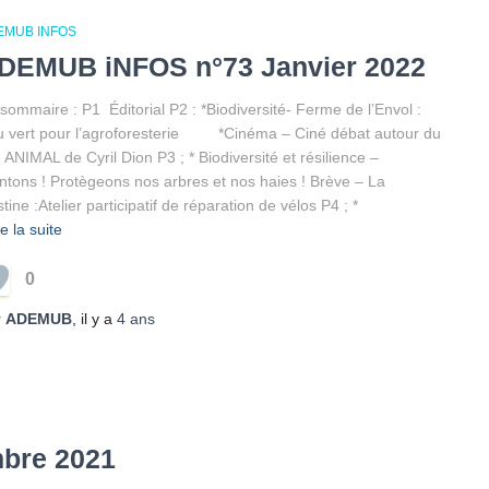
EMUB INFOS
DEMUB iNFOS n°73 Janvier 2022
sommaire : P1 Éditorial P2 : *Biodiversité- Ferme de l’Envol :
 vert pour l’agroforesterie *Cinéma – Ciné débat autour du
m ANIMAL de Cyril Dion P3 ; * Biodiversité et résilience –
ntons ! Protègeons nos arbres et nos haies ! Brève – La
tine :Atelier participatif de réparation de vélos P4 ; *
re la suite
0
r
ADEMUB
, il y a
4 ans
bre 2021