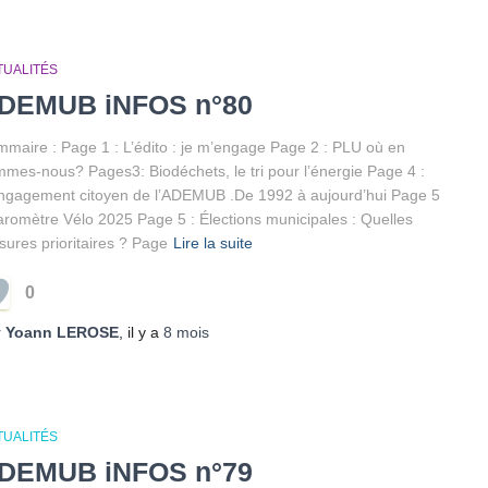
TUALITÉS
DEMUB iNFOS n°80
maire : Page 1 : L’édito : je m’engage Page 2 : PLU où en
mes-nous? Pages3: Biodéchets, le tri pour l’énergie Page 4 :
ngagement citoyen de l’ADEMUB .De 1992 à aujourd’hui Page 5
aromètre Vélo 2025 Page 5 : Élections municipales : Quelles
ures prioritaires ? Page
Lire la suite
0
r
Yoann LEROSE
, il y a
8 mois
TUALITÉS
DEMUB iNFOS n°79