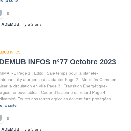
re la suite
0
r
ADEMUB
, il y a
2 ans
EMUB INFOS
DEMUB iNFOS n°77 Octobre 2023
MAIRE Page 1 : Édito : Sale temps pour la planète-
ntenant, il y a urgence à s’adapter Page 2 : Mobilités-Comment
iser la circulation en ville Page 3 : Transition Énergétique-
rgies renouvelables : Coeur d’Essonne en retard Page 4 :
diversité- Toutes nos terres agricoles doivent être protégées
re la suite
0
r
ADEMUB
, il y a
3 ans