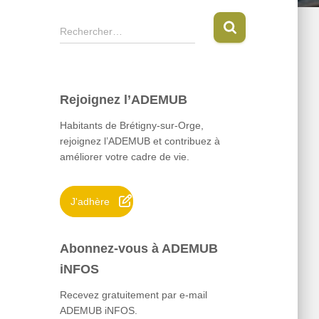
R
Rechercher…
e
c
h
e
Rejoignez l’ADEMUB
r
c
Habitants de Brétigny-sur-Orge,
h
rejoignez l’ADEMUB et contribuez à
e
améliorer votre cadre de vie.
r
:
J'adhère
Abonnez-vous à ADEMUB
iNFOS
Recevez gratuitement par e-mail
ADEMUB iNFOS.