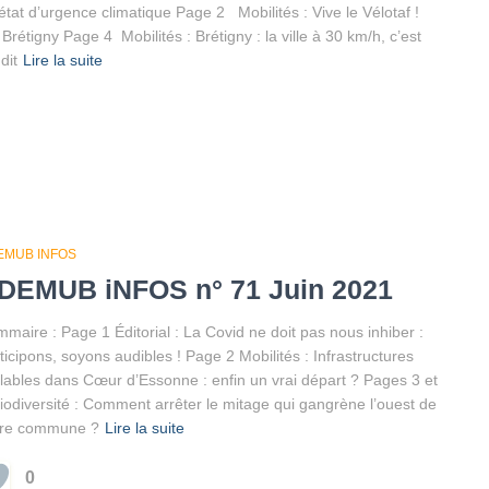
tat d’urgence climatique Page 2 Mobilités : Vive le Vélotaf !
 Brétigny Page 4 Mobilités : Brétigny : la ville à 30 km/h, c’est
dit
Lire la suite
EMUB INFOS
DEMUB iNFOS n° 71 Juin 2021
maire : Page 1 Éditorial : La Covid ne doit pas nous inhiber :
ticipons, soyons audibles ! Page 2 Mobilités : Infrastructures
lables dans Cœur d’Essonne : enfin un vrai départ ? Pages 3 et
iodiversité : Comment arrêter le mitage qui gangrène l’ouest de
tre commune ?
Lire la suite
0