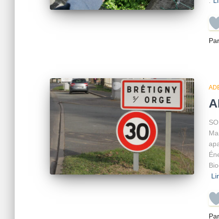
:
Li
Pa
AD
A
SOM
Mai
apa
Éne
Bio
Li
Pa