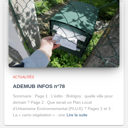
ACTUALITÉS
ADEMUB iNFOS n°78
Sommaire : Page 1 : L’édito : Brétigny : quelle ville pour
demain ? Page 2 : Que serait un Plan Local
d’Urbanisme Environnemental (PLU-E) ? Pages 2 et 3 :
La « carto-végétation » : une
Lire la suite