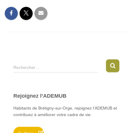
R
Rechercher…
e
c
h
e
Rejoignez l’ADEMUB
r
c
Habitants de Brétigny-sur-Orge, rejoignez l’ADEMUB et
h
contribuez à améliorer votre cadre de vie.
e
r