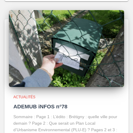
ACTUALITÉS
ADEMUB iNFOS n°78
Sommaire : Page 1 : L’édito : Brétigny : quelle ville pour
demain ? Page 2 : Que serait un Plan Local
d’Urbanisme Environnemental (PLU-E) ? Pages 2 et 3 :