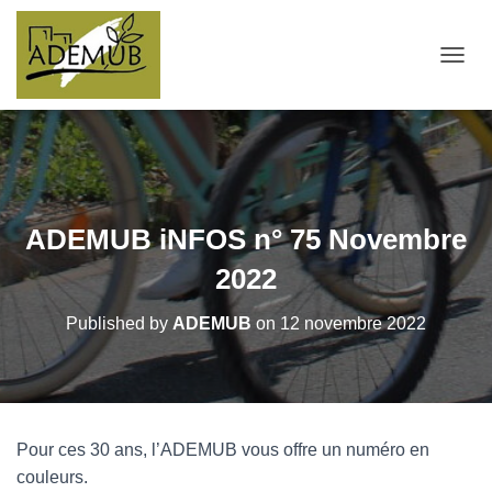
OUVRI
ADEMUB iNFOS n° 75 Novembre
2022
Published by
ADEMUB
on
12 novembre 2022
Pour ces 30 ans, l’ADEMUB vous offre un numéro en
couleurs.