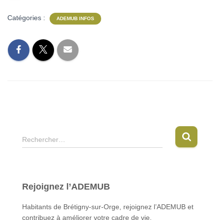
Catégories :
ADEMUB INFOS
R
Rechercher…
e
c
h
e
Rejoignez l’ADEMUB
r
c
Habitants de Brétigny-sur-Orge, rejoignez l’ADEMUB et
h
contribuez à améliorer votre cadre de vie.