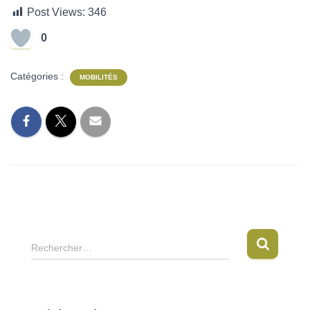
Post Views:
346
0
Catégories :
MOBILITÉS
R
Rechercher…
e
c
h
e