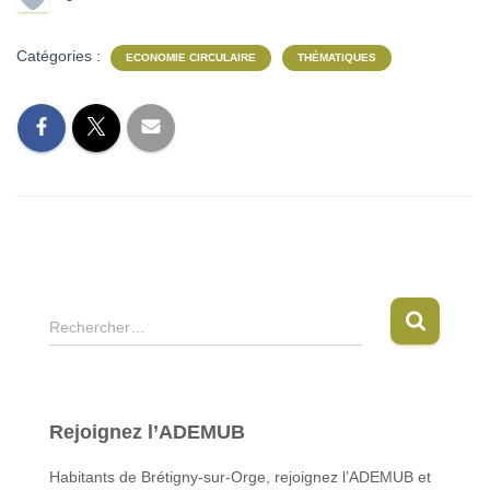
Catégories :
ECONOMIE CIRCULAIRE
THÉMATIQUES
R
Rechercher…
e
c
h
e
Rejoignez l’ADEMUB
r
c
Habitants de Brétigny-sur-Orge, rejoignez l’ADEMUB et
h