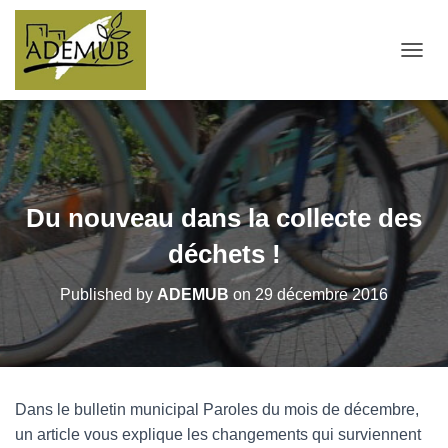
OUVRI
Du nouveau dans la collecte des
déchets !
Published by
ADEMUB
on
29 décembre 2016
Dans le bulletin municipal Paroles du mois de décembre,
un article vous explique les changements qui surviennent