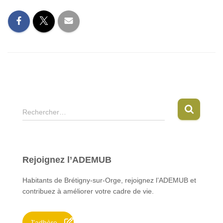
R
Rechercher…
e
c
h
e
Rejoignez l’ADEMUB
r
c
Habitants de Brétigny-sur-Orge, rejoignez l’ADEMUB et
h
contribuez à améliorer votre cadre de vie.
e
r
J'adhère