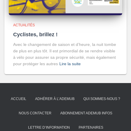
ACTUALITÉS
Cyclistes, brillez !
Avec le changement de saison et d’heure, la nuit tombe
de plus en plus tôt. Il est primordial de se rendre visible
à vélo pour assurer sa propre sécurité, mais également
pour protéger les autres
Lire la suite
ACCUEIL
ADHÉRER À L’ADEMUB
QUI SOMMES-NOUS ?
NOUS CONTACTER
ABONNEMENT ADEMUB INFOS
LETTRE D’INFORMATION
PARTENAIRES