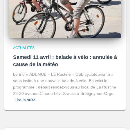
ACTUALITÉS
Samedi 11 avril : balade à vélo : annulée à
cause de la météo
Le trio « ADEMUB – La Rustine – CSB cyclotourisme »
vous invite à une nouvelle balade à vélo. En voici le
programme : départ rendez-vous au local de La Rustine
28-30 avenue Claude Lévi-Srauss à Brétigny-sur-Orge,
Lire la suite