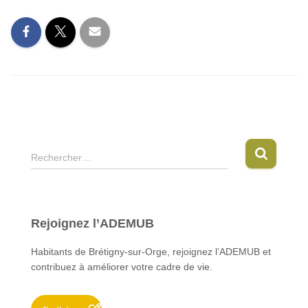
R
Rechercher…
e
c
h
e
Rejoignez l’ADEMUB
r
c
Habitants de Brétigny-sur-Orge, rejoignez l’ADEMUB et
h
contribuez à améliorer votre cadre de vie.
e
r