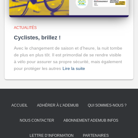
ACTUALITÉS
Cyclistes, brillez !
Avec le changement de saison et d’heure, la nuit tombe
de plus en plus tôt. Il est primordial de se rendre visible
à vélo pour assurer sa propre sécurité, mais également
pour protéger les autres
Lire la suite
ACCUEIL
ADHÉRER À L’ADEMUB
QUI SOMMES-NOUS ?
NOUS CONTACTER
ABONNEMENT ADEMUB INFOS
LETTRE D’INFORMATION
PARTENAIRES