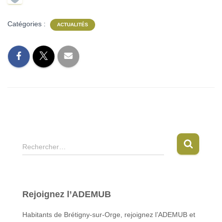
Catégories :
ACTUALITÉS
R
Rechercher…
e
c
h
e
Rejoignez l’ADEMUB
r
c
Habitants de Brétigny-sur-Orge, rejoignez l’ADEMUB et
h