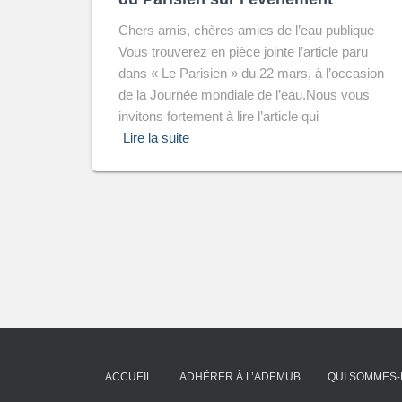
‌Chers amis, chères amies de l’eau publique
Vous trouverez en pièce jointe l’article paru
dans « Le Parisien » du 22 mars, à l’occasion
de la Journée mondiale de l’eau.Nous vous
invitons fortement à lire l’article qui
Lire la suite
ACCUEIL
ADHÉRER À L’ADEMUB
QUI SOMMES-