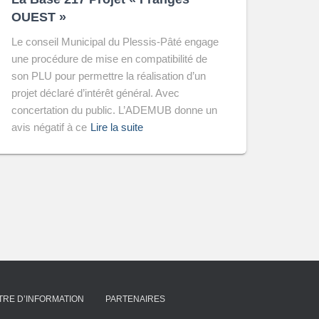
OUEST »
Le conseil Municipal du Plessis-Pâté engage
une procédure de mise en compatibilité de
son PLU pour permettre la réalisation d’un
projet déclaré d’intérêt général. Avec
concertation du public. L’ADEMUB donne un
avis négatif à ce
Lire la suite
TRE D’INFORMATION
PARTENAIRES