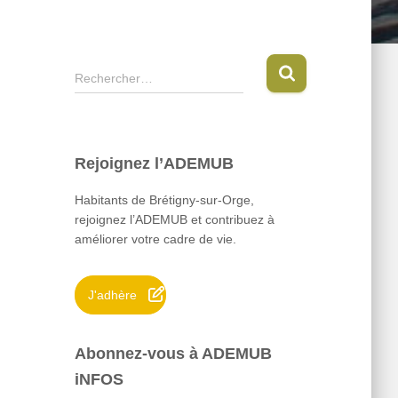
R
Rechercher…
e
c
h
e
Rejoignez l’ADEMUB
r
c
Habitants de Brétigny-sur-Orge,
h
rejoignez l’ADEMUB et contribuez à
e
améliorer votre cadre de vie.
r
:
J'adhère
Abonnez-vous à ADEMUB
iNFOS