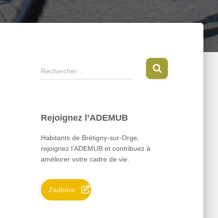
R
Rechercher…
e
c
h
e
Rejoignez l’ADEMUB
r
c
Habitants de Brétigny-sur-Orge,
h
rejoignez l’ADEMUB et contribuez à
e
améliorer votre cadre de vie.
r
:
J'adhère