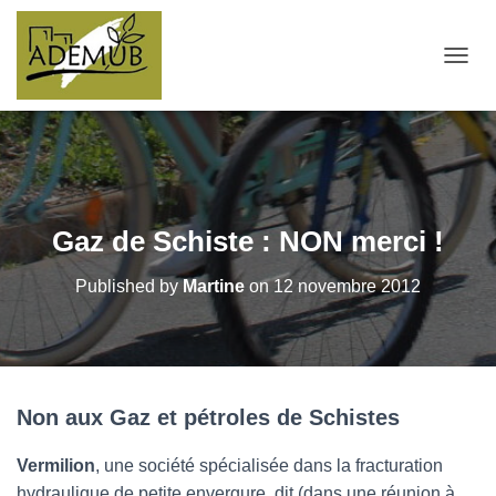
OUVRI
Gaz de Schiste : NON merci !
Published by
Martine
on
12 novembre 2012
Non aux Gaz et pétroles de Schistes
Vermilion
, une société spécialisée dans la fracturation
hydraulique de petite envergure, dit (dans une réunion à