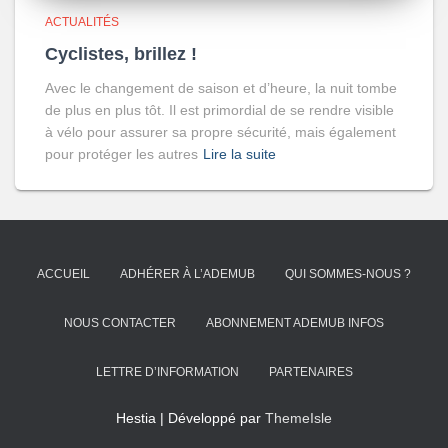
ACTUALITÉS
Cyclistes, brillez !
Avec le changement de saison et d’heure, la nuit tombe
de plus en plus tôt. Il est primordial de se rendre visible
à vélo pour assurer sa propre sécurité, mais également
pour protéger les autres
Lire la suite
ACCUEIL
ADHÉRER À L’ADEMUB
QUI SOMMES-NOUS ?
NOUS CONTACTER
ABONNEMENT ADEMUB INFOS
LETTRE D’INFORMATION
PARTENAIRES
Hestia | Développé par
ThemeIsle