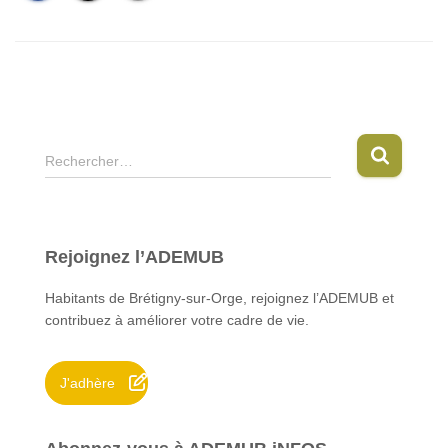
R
Rechercher…
e
c
h
e
Rejoignez l’ADEMUB
r
c
Habitants de Brétigny-sur-Orge, rejoignez l’ADEMUB et
h
contribuez à améliorer votre cadre de vie.
e
r
J'adhère
: