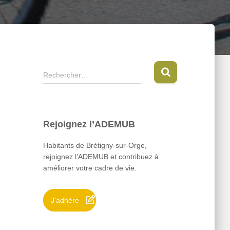
R
Rechercher…
e
c
h
e
Rejoignez l’ADEMUB
r
c
Habitants de Brétigny-sur-Orge,
h
rejoignez l’ADEMUB et contribuez à
e
améliorer votre cadre de vie.
r
:
J'adhère