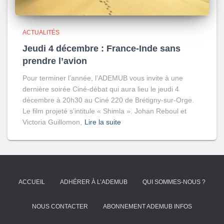
ACTUALITÉS
Jeudi 4 décembre : France-Inde sans
prendre l’avion
Pour terminer l’année, l’ADEMUB vous invite à une
dernière soirée Ciné-débat qui aura lieu le jeudi 4
décembre à 20h30 au Ciné 220 de Brétigny-sur-Orge.
Le film projeté s’intitule « Shimla ». Johan Reboul et
Victoria Guillomon,
Lire la suite
ACCUEIL
ADHÉRER À L’ADEMUB
QUI SOMMES-NOUS ?
NOUS CONTACTER
ABONNEMENT ADEMUB INFOS