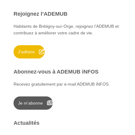
h
e
Rejoignez l’ADEMUB
r
c
Habitants de Brétigny-sur-Orge, rejoignez l’ADEMUB et
h
contribuez à améliorer votre cadre de vie.
e
r
J'adhère
:
Abonnez-vous à ADEMUB iNFOS
Recevez gratuitement par e-mail ADEMUB iNFOS.
Je m'abonne
Actualités