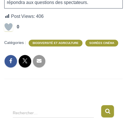
répondra aux questions des spectateurs.
Post Views:
406
0
Catégories :
BIODIVERSITÉ ET AGRICULTURE
SOIRÉES CINÉMA
R
Rechercher…
e
c