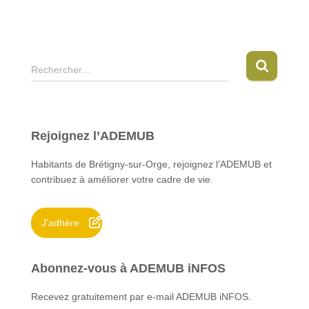
R
Rechercher…
e
c
h
e
Rejoignez l’ADEMUB
r
c
Habitants de Brétigny-sur-Orge, rejoignez l’ADEMUB et
h
contribuez à améliorer votre cadre de vie.
e
r
J'adhère
:
Abonnez-vous à ADEMUB iNFOS
Recevez gratuitement par e-mail ADEMUB iNFOS.