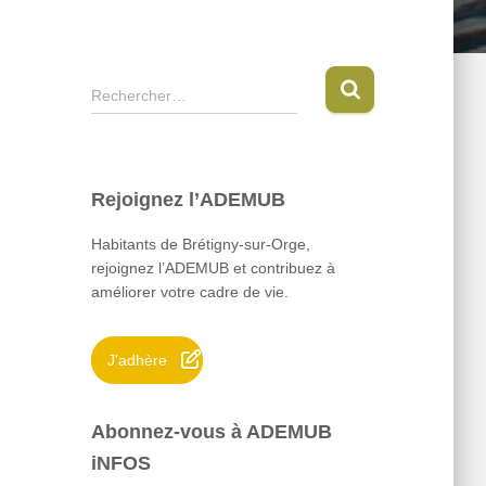
R
Rechercher…
e
c
h
e
Rejoignez l’ADEMUB
r
c
Habitants de Brétigny-sur-Orge,
h
rejoignez l’ADEMUB et contribuez à
e
améliorer votre cadre de vie.
r
:
J'adhère
Abonnez-vous à ADEMUB
iNFOS