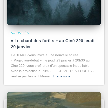
ACTUALITÉS
« Le chant des forêts » au Ciné 220 jeudi
29 janvier
L’ADEMUB vous invite à une nouvelle soirée
« Projection-débat » : le jeudi 29 janvier à 20h30 au
Ciné 220, vous profiterez d’un spectacle inoubliable
avec la projection du film « LE CHANT DES FORÊTS »
réalisé par Vincent Munier.
Lire la suite