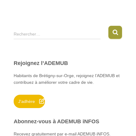
R
Rechercher…
e
c
h
e
Rejoignez l’ADEMUB
r
c
Habitants de Brétigny-sur-Orge, rejoignez l’ADEMUB et
h
contribuez à améliorer votre cadre de vie.
e
r
J'adhère
:
Abonnez-vous à ADEMUB iNFOS
Recevez gratuitement par e-mail ADEMUB iNFOS.