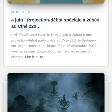
ACTUALITÉS
4 juin : Projection-débat spéciale à 20h00
au Ciné 220…
L’ADEMUB vous invite le jeudi 4 juin à 20h00 à une
projection-débat particulière au Ciné 220 de Brétigny-
sur-Orge. Notez bien l’heure !!! Le 12 décembre 2001,
vous avez sans doute découvert, sur les écrans d’un
cinéma,
Lire la suite