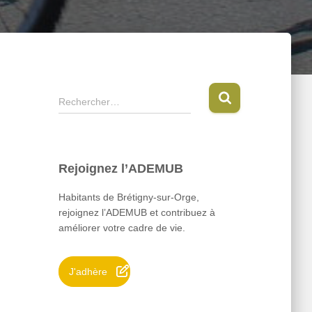
R
Rechercher…
e
c
h
e
Rejoignez l’ADEMUB
r
c
Habitants de Brétigny-sur-Orge,
h
rejoignez l’ADEMUB et contribuez à
e
améliorer votre cadre de vie.
r
:
J'adhère