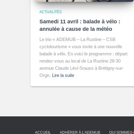
ACTUALITÉS
Samedi 11 avril : balade à vélo :
annulée à cause de la météo
Le trio « ADEMUB – La Rustine – CSB
cyclotourisme » vous invite à une nouvelle
balade à vélo. En voici le programme : départ
rendez-vous au local de La Rustine 28-30
avenue Claude Lévi-Srauss à Brétigny-sur-
Orge,
Lire la suite
ACCUEIL
ADHÉRER À L’ADEMUB
QUI SOMMES-