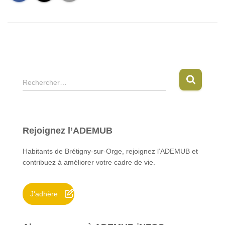
R
Rechercher…
e
c
h
e
Rejoignez l’ADEMUB
r
c
Habitants de Brétigny-sur-Orge, rejoignez l’ADEMUB et
h
contribuez à améliorer votre cadre de vie.
e
r
J'adhère
: