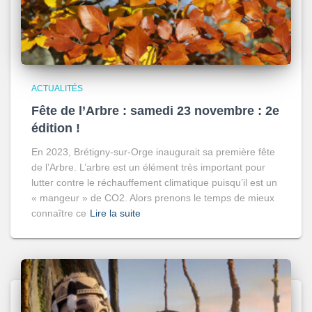
ACTUALITÉS
Fête de l’Arbre : samedi 23 novembre : 2e
édition !
En 2023, Brétigny-sur-Orge inaugurait sa première fête
de l’Arbre. L’arbre est un élément très important pour
lutter contre le réchauffement climatique puisqu’il est un
« mangeur » de CO2. Alors prenons le temps de mieux
connaître ce
Lire la suite