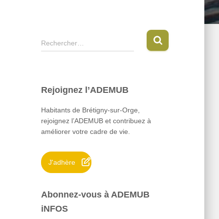
R
Rechercher…
e
c
h
e
Rejoignez l’ADEMUB
r
c
Habitants de Brétigny-sur-Orge,
h
rejoignez l’ADEMUB et contribuez à
e
améliorer votre cadre de vie.
r
:
J'adhère
Abonnez-vous à ADEMUB
iNFOS