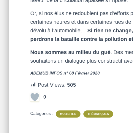
faveur de la circulation apaisée s’impose.
Or, si nos élus ne redoublent pas d’efforts 
certaines heures et dans certaines rues de 
dévolu à l’automobile…
Si rien ne change,
perdrons la bataille contre la pollution 
Nous sommes au milieu du gué
. Des mes
souhaitons un dialogue plus constructif av
ADEMUB iNFOS n° 68 Février 2020
Post Views:
505
0
Catégories :
MOBILITÉS
THÉMATIQUES