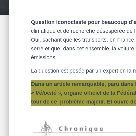
Question iconoclaste pour beaucoup d’e
climatique et de recherche désespérée de l
Oui, sachant que les transports, en France
serre et que, dans cet ensemble, la voiture 
émissions.
La question est posée par un expert en la 
Dans un article remarquable, paru dans 
« Vélocité »,
organe officiel de la Fédérat
tour de ce problème majeur. Et ouvre d