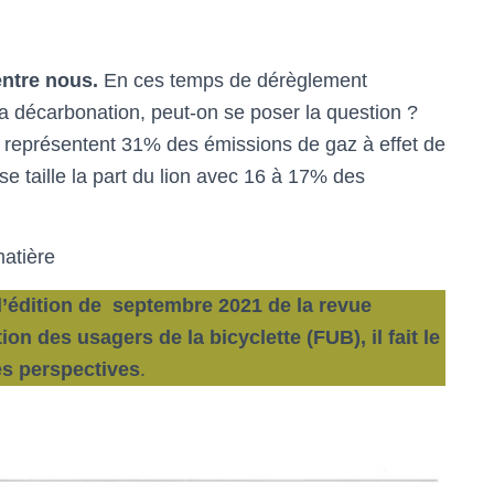
ntre nous.
En ces temps de dérèglement
a décarbonation, peut-on se poser la question ?
, représentent 31% des émissions de gaz à effet de
se taille la part du lion avec 16 à 17% des
matière
l’édition de septembre 2021 de la revue
ion des usagers de la bicyclette (FUB), il fait le
es perspectives
.