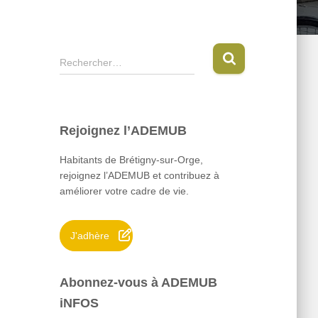
R
Rechercher…
e
c
h
e
Rejoignez l’ADEMUB
r
c
Habitants de Brétigny-sur-Orge,
h
rejoignez l’ADEMUB et contribuez à
e
améliorer votre cadre de vie.
r
:
J'adhère
Abonnez-vous à ADEMUB
iNFOS