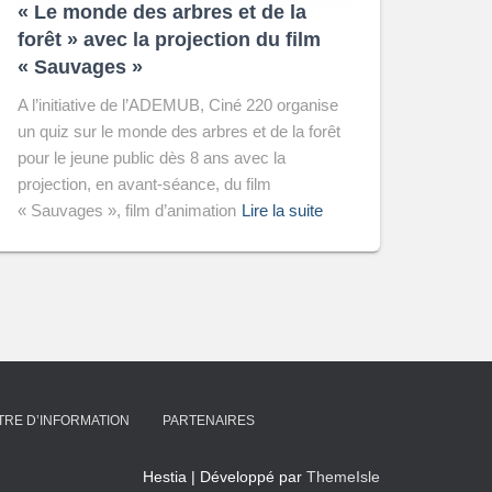
« Le monde des arbres et de la
forêt » avec la projection du film
« Sauvages »
A l’initiative de l’ADEMUB, Ciné 220 organise
un quiz sur le monde des arbres et de la forêt
pour le jeune public dès 8 ans avec la
projection, en avant-séance, du film
« Sauvages », film d’animation
Lire la suite
TRE D’INFORMATION
PARTENAIRES
Hestia | Développé par
ThemeIsle