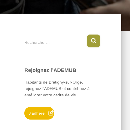
R
Rechercher…
e
c
h
e
Rejoignez l’ADEMUB
r
c
Habitants de Brétigny-sur-Orge,
h
rejoignez l’ADEMUB et contribuez à
e
améliorer votre cadre de vie.
r
:
J'adhère