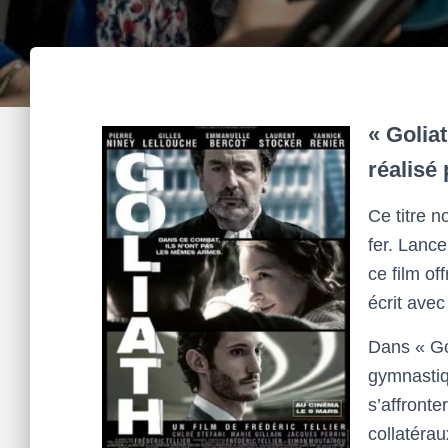
« Golia
réalisé 
Ce titre n
fer. Lance
ce film o
écrit avec
Dans « Go
gymnastiq
s’affronte
collatérau