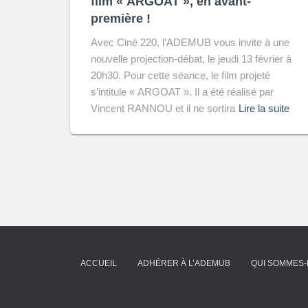
film « ARGOAT », en avant-
première !
Avec Ciné 220, l’ADEMUB vous invite à une
nouvelle projection-débat, le jeudi 13 février à
20h30. Pour cette séance, le film projeté
s’intitule « ARGOAT ». Il a été réalisé par
Vincent RANNOU et il ne sortira
Lire la suite
ACCUEIL
ADHÉRER À L’ADEMUB
QUI SOMMES-