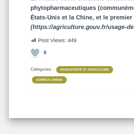
phytopharmaceutiques (communément
États-Unis et la Chine, et le premier
(https://agriculture.gouv.fr/usage-d
Post Views:
449
0
Catégories :
BIODIVERSITÉ ET AGRICULTURE
SOIRÉES CINÉMA