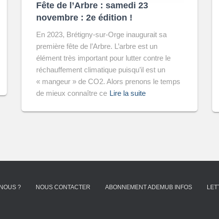
Fête de l’Arbre : samedi 23
novembre : 2e édition !
En 2023, Brétigny-sur-Orge inaugurait sa
première fête de l’Arbre. L’arbre est un
élément très important pour lutter contre le
réchauffement climatique puisqu’il est un
« mangeur » de CO2. Alors prenons le temps
de mieux connaître ce
Lire la suite
NOUS ?
NOUS CONTACTER
ABONNEMENT ADEMUB INFOS
LET