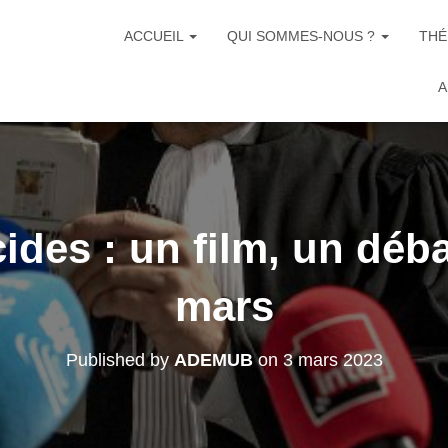
ACCUEIL
QUI SOMMES-NOUS ?
THÉ
A
ides : un film, un déba
mars
Published by
ADEMUB
on
3 mars 2023