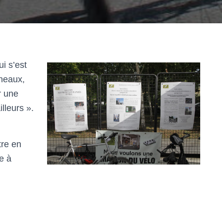
i s’est
neaux,
r une
lleurs ».
tre en
e à