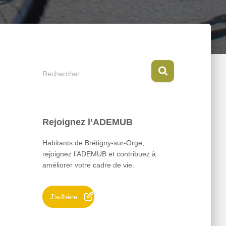
R
Rechercher…
e
c
h
e
Rejoignez l’ADEMUB
r
c
Habitants de Brétigny-sur-Orge,
h
rejoignez l’ADEMUB et contribuez à
e
améliorer votre cadre de vie.
r
:
J'adhère