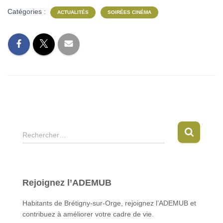
Catégories :
ACTUALITÉS
SOIRÉES CINÉMA
R
Rechercher…
e
c
h
e
Rejoignez l’ADEMUB
r
c
Habitants de Brétigny-sur-Orge, rejoignez l’ADEMUB et
h
contribuez à améliorer votre cadre de vie.
e