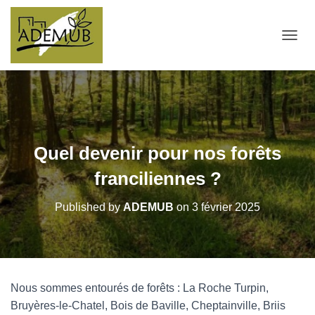
OUVRI
Quel devenir pour nos forêts
franciliennes ?
Published by
ADEMUB
on
3 février 2025
Nous sommes entourés de forêts : La Roche Turpin,
Bruyères-le-Chatel, Bois de Baville, Cheptainville, Briis