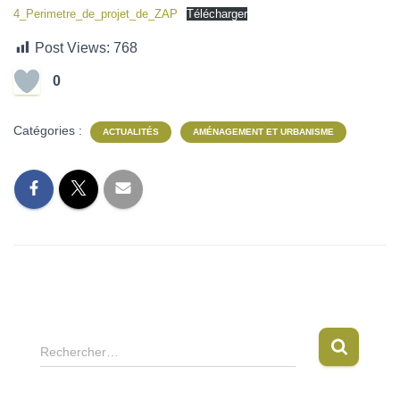
4_Perimetre_de_projet_de_ZAP
Télécharger
Post Views:
768
0
Catégories :
ACTUALITÉS
AMÉNAGEMENT ET URBANISME
R
Rechercher…
e
c