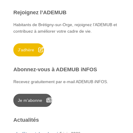
h
e
Rejoignez l’ADEMUB
r
c
Habitants de Brétigny-sur-Orge, rejoignez l’ADEMUB et
h
contribuez à améliorer votre cadre de vie.
e
r
J'adhère
:
Abonnez-vous à ADEMUB iNFOS
Recevez gratuitement par e-mail ADEMUB iNFOS.
Je m'abonne
Actualités