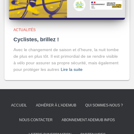
ACTUALITÉS
Cyclistes, brillez !
Avec le changement de saison et d’heure, la nuit tombe
de plus en plus tôt. Il est primordial de se rendre visible
à vélo pour assurer sa propre sécurité, mais également
pour protéger les autres
Lire la suite
ACCUEIL
ADHÉRER À L’ADEMUB
QUI SOMMES-NOUS ?
NOUS CONTACTER
ABONNEMENT ADEMUB INFOS