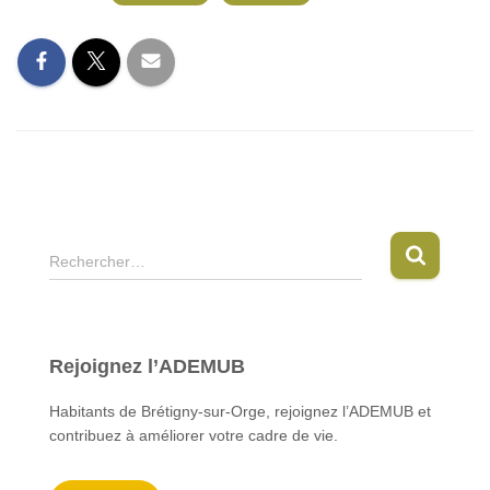
R
Rechercher…
e
c
h
e
Rejoignez l’ADEMUB
r
c
Habitants de Brétigny-sur-Orge, rejoignez l’ADEMUB et
h
contribuez à améliorer votre cadre de vie.
e
r