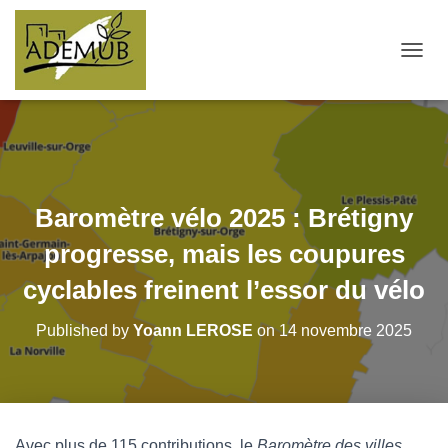
OUVRI
Baromètre vélo 2025 : Brétigny
progresse, mais les coupures
cyclables freinent l’essor du vélo
Published by
Yoann LEROSE
on
14 novembre 2025
Avec plus de 115 contributions, le
Baromètre des villes