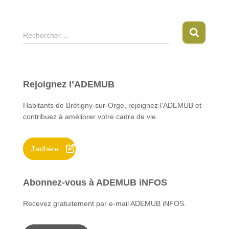
R
Rechercher…
e
c
h
e
Rejoignez l’ADEMUB
r
c
Habitants de Brétigny-sur-Orge, rejoignez l’ADEMUB et
h
contribuez à améliorer votre cadre de vie.
e
r
J'adhère
:
Abonnez-vous à ADEMUB iNFOS
Recevez gratuitement par e-mail ADEMUB iNFOS.