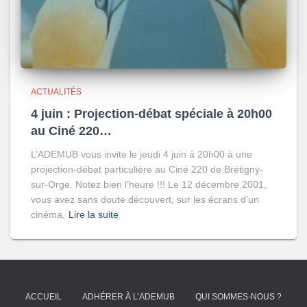
ACTUALITÉS
4 juin : Projection-débat spéciale à 20h00
au Ciné 220…
L’ADEMUB vous invite le jeudi 4 juin à 20h00 à une
projection-débat particulière au Ciné 220 de Brétigny-
sur-Orge. Notez bien l’heure !!! Le 12 décembre 2001,
vous avez sans doute découvert, sur les écrans d’un
cinéma,
Lire la suite
ACCUEIL
ADHÉRER À L’ADEMUB
QUI SOMMES-NOUS ?