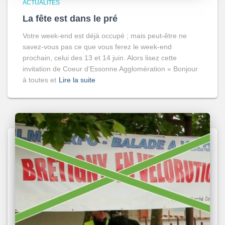
ACTUALITÉS
La fête est dans le pré
Votre week-end est déjà occupé ; mais peut-être ne
savez-vous pas ce que vous ferez le week-end
prochain, celui des 13 et 14 juin. Alors lisez cette
invitation de Coeur d’Essonne Agglomération « Bonjour
à toutes et
Lire la suite