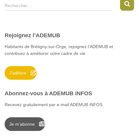
R
Rechercher…
e
c
h
e
Rejoignez l’ADEMUB
r
c
Habitants de Brétigny-sur-Orge, rejoignez l’ADEMUB et
h
contribuez à améliorer votre cadre de vie.
e
r
J'adhère
:
Abonnez-vous à ADEMUB iNFOS
Recevez gratuitement par e-mail ADEMUB iNFOS.
Je m'abonne