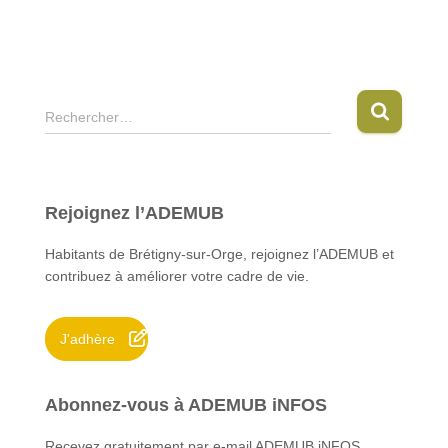
R
Rechercher…
e
c
h
e
Rejoignez l’ADEMUB
r
c
Habitants de Brétigny-sur-Orge, rejoignez l’ADEMUB et
h
contribuez à améliorer votre cadre de vie.
e
r
J'adhère
:
Abonnez-vous à ADEMUB iNFOS
Recevez gratuitement par e-mail ADEMUB iNFOS.