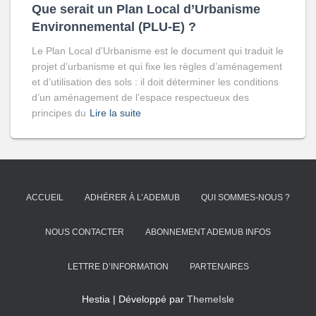
Que serait un Plan Local d’Urbanisme
Environnemental (PLU-E) ?
Le Plan Local d’Urbanisme est le document qui traduit le
projet d’urbanisme et qui fixe les règles d’aménagement
et d’utilisation des sols : il doit déterminer les conditions
d’un aménagement de l’espace respectueux des
principes du
Lire la suite
ACCUEIL
ADHÉRER À L’ADEMUB
QUI SOMMES-NOUS ?
NOUS CONTACTER
ABONNEMENT ADEMUB INFOS
LETTRE D’INFORMATION
PARTENAIRES
Hestia | Développé par
ThemeIsle