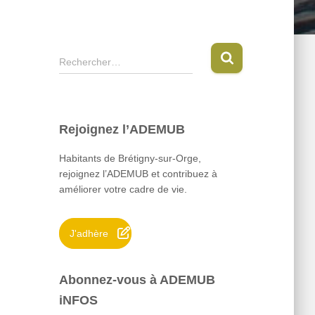
R
Rechercher…
e
c
h
e
Rejoignez l’ADEMUB
r
c
Habitants de Brétigny-sur-Orge,
h
rejoignez l’ADEMUB et contribuez à
e
améliorer votre cadre de vie.
r
:
J'adhère
Abonnez-vous à ADEMUB
iNFOS