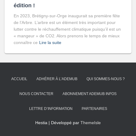
édition !
En 2023, Brétigny-sur-Orge inaugurait sa première fête
de l’Arbre. L’arbre est un élément très important pour
lutter contre le réchauffement climatique puisqu’il est un
« mangeur » de CO2. Alors prenons le temps de mieux
connaître ce
Lire la suite
ACCUEIL
ADHÉRER À L’ADEMUB
QUI SOMMES-NOUS ?
NOUS CONTACTER
ABONNEMENT ADEMUB INFOS
LETTRE D’INFORMATION
PARTENAIRES
Hestia | Développé par
ThemeIsle