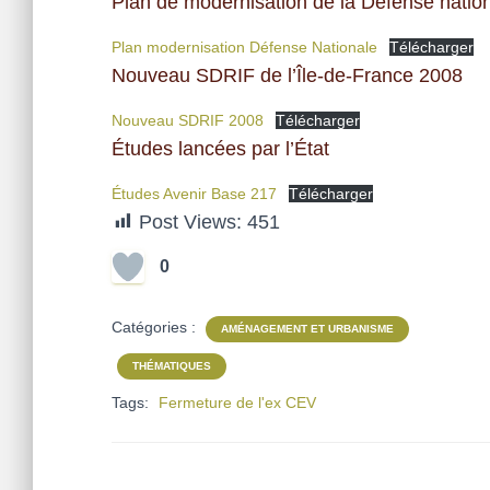
Plan de modernisation de la Défense natio
Plan modernisation Défense Nationale
Télécharger
Nouveau SDRIF de l’Île-de-France 2008
Nouveau SDRIF 2008
Télécharger
Études lancées par l’État
Études Avenir Base 217
Télécharger
Post Views:
451
0
Catégories :
AMÉNAGEMENT ET URBANISME
THÉMATIQUES
Tags:
Fermeture de l'ex CEV