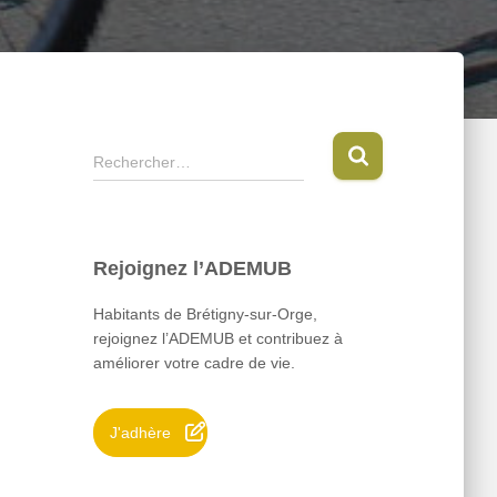
R
Rechercher…
e
c
h
e
Rejoignez l’ADEMUB
r
c
Habitants de Brétigny-sur-Orge,
h
rejoignez l’ADEMUB et contribuez à
e
améliorer votre cadre de vie.
r
:
J'adhère