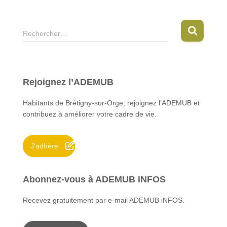
R
Rechercher…
e
c
h
e
Rejoignez l’ADEMUB
r
c
Habitants de Brétigny-sur-Orge, rejoignez l’ADEMUB et
h
contribuez à améliorer votre cadre de vie.
e
r
J'adhère
:
Abonnez-vous à ADEMUB iNFOS
Recevez gratuitement par e-mail ADEMUB iNFOS.