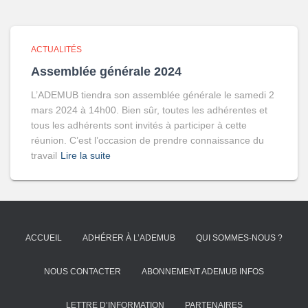
ACTUALITÉS
Assemblée générale 2024
L’ADEMUB tiendra son assemblée générale le samedi 2
mars 2024 à 14h00. Bien sûr, toutes les adhérentes et
tous les adhérents sont invités à participer à cette
réunion. C’est l’occasion de prendre connaissance du
travail
Lire la suite
ACCUEIL
ADHÉRER À L’ADEMUB
QUI SOMMES-NOUS ?
NOUS CONTACTER
ABONNEMENT ADEMUB INFOS
LETTRE D’INFORMATION
PARTENAIRES