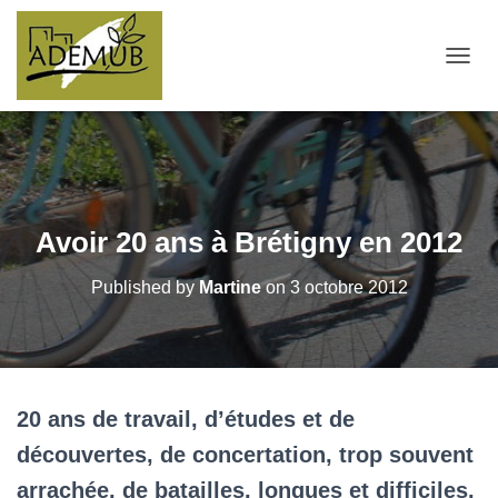
OUVRI
Avoir 20 ans à Brétigny en 2012
Published by
Martine
on
3 octobre 2012
20 ans de travail, d’études et de
découvertes, de concertation, trop souvent
arrachée, de batailles, longues et difficiles,