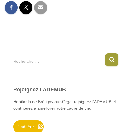
R
Rechercher…
e
c
h
e
Rejoignez l’ADEMUB
r
c
Habitants de Brétigny-sur-Orge, rejoignez l’ADEMUB et
h
contribuez à améliorer votre cadre de vie.
e
r
J'adhère
: