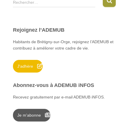
R
Rechercher…
e
c
h
e
Rejoignez l’ADEMUB
r
c
Habitants de Brétigny-sur-Orge, rejoignez l’ADEMUB et
h
contribuez à améliorer votre cadre de vie.
e
r
J'adhère
:
Abonnez-vous à ADEMUB iNFOS
Recevez gratuitement par e-mail ADEMUB iNFOS.
Je m'abonne