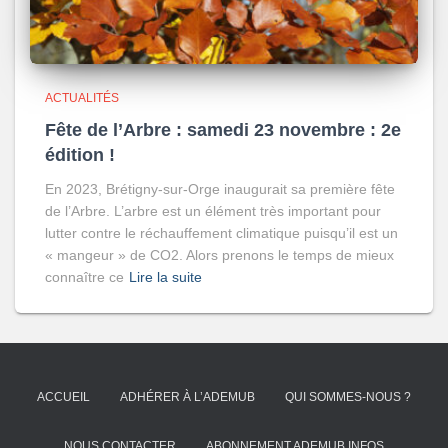
ACTUALITÉS
Fête de l’Arbre : samedi 23 novembre : 2e
édition !
En 2023, Brétigny-sur-Orge inaugurait sa première fête
de l’Arbre. L’arbre est un élément très important pour
lutter contre le réchauffement climatique puisqu’il est un
« mangeur » de CO2. Alors prenons le temps de mieux
connaître ce
Lire la suite
ACCUEIL
ADHÉRER À L’ADEMUB
QUI SOMMES-NOUS ?
NOUS CONTACTER
ABONNEMENT ADEMUB INFOS