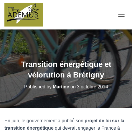
OUVRI
Transition énergétique et
vélorution à Brétigny
Published by
Martine
on
3 octobre 2014
En juin, le gouvernement a publié son
projet de loi sur la
transition énergétique
qui devrait engager la France à