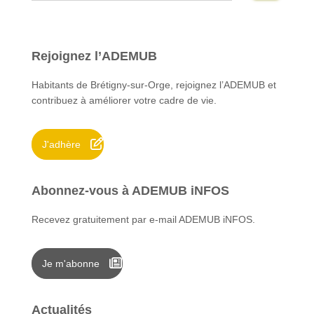
c
h
e
Rejoignez l’ADEMUB
r
c
Habitants de Brétigny-sur-Orge, rejoignez l’ADEMUB et
h
contribuez à améliorer votre cadre de vie.
e
r
J'adhère
:
Abonnez-vous à ADEMUB iNFOS
Recevez gratuitement par e-mail ADEMUB iNFOS.
Je m'abonne
Actualités