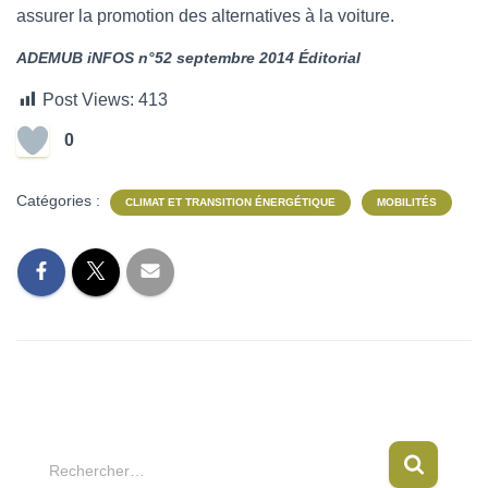
assurer la promotion des alternatives à la voiture.
ADEMUB iNFOS n°52 septembre 2014 Éditorial
Post Views:
413
0
Catégories :
CLIMAT ET TRANSITION ÉNERGÉTIQUE
MOBILITÉS
R
Rechercher…
e