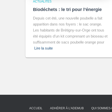
ACTUALITÉS
Biodéchets : le tri pour l’énergie
Depuis cet été, une nouvelle poubelle a fait
apparition dans nos foyers : le sac orange.
Les habitants de Brétigny-sur-Orge ont tous
été équipés d’un kit comprenant un bioseau et
suffisamment de sacs poubelle orange pour
Lire la suite
ACCUEIL
ADHÉRER À L’ADEMUB
QUI SOMMES-