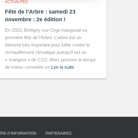
ACTUALITÉS
Fête de l’Arbre : samedi 23
novembre : 2e édition !
En 2023, Brétigny-sur-Orge inaugurait sa
première fête de l’Arbre. L’arbre est un
élément très important pour lutter contre le
réchauffement climatique puisqu’il est un
« mangeur » de CO2. Alors prenons le temps
de mieux connaître ce
Lire la suite
TRE D’INFORMATION
PARTENAIRES