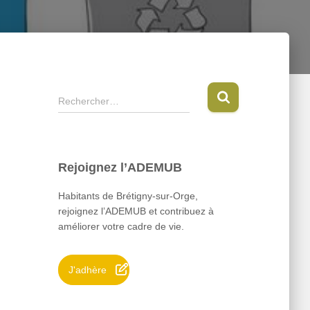
R
Rechercher…
e
c
h
e
Rejoignez l’ADEMUB
r
c
Habitants de Brétigny-sur-Orge,
h
rejoignez l’ADEMUB et contribuez à
e
améliorer votre cadre de vie.
r
:
J'adhère