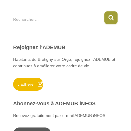
R
Rechercher…
e
c
h
e
Rejoignez l’ADEMUB
r
c
Habitants de Brétigny-sur-Orge, rejoignez l’ADEMUB et
h
contribuez à améliorer votre cadre de vie.
e
r
J'adhère
:
Abonnez-vous à ADEMUB iNFOS
Recevez gratuitement par e-mail ADEMUB iNFOS.