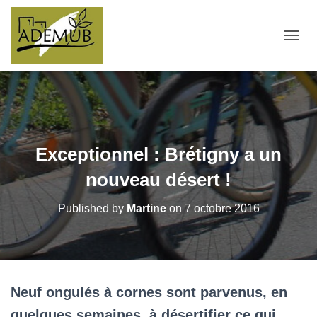
OUVRI
Exceptionnel : Brétigny a un
nouveau désert !
Published by
Martine
on
7 octobre 2016
Neuf ongulés à cornes sont parvenus, en
quelques semaines, à désertifier ce qui