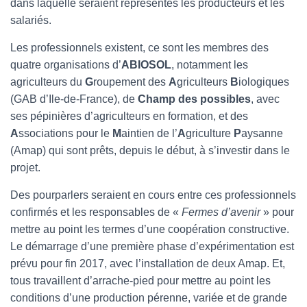
dans laquelle seraient représentés les producteurs et les
salariés.
Les professionnels existent, ce sont les membres des
quatre organisations d’
ABIOSOL
, notamment les
agriculteurs du
G
roupement des
A
griculteurs
B
iologiques
(GAB d’Ile-de-France), de
Champ des possibles
, avec
ses pépinières d’agriculteurs en formation, et des
A
ssociations pour le
M
aintien de l’
A
griculture
P
aysanne
(Amap) qui sont prêts, depuis le début, à s’investir dans le
projet.
Des pourparlers seraient en cours entre ces professionnels
confirmés et les responsables de «
Fermes d’avenir
» pour
mettre au point les termes d’une coopération constructive.
Le démarrage d’une première phase d’expérimentation est
prévu pour fin 2017, avec l’installation de deux Amap. Et,
tous travaillent d’arrache-pied pour mettre au point les
conditions d’une production pérenne, variée et de grande