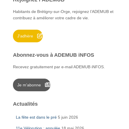
r
c
Habitants de Brétigny-sur-Orge, rejoignez l’ADEMUB et
h
contribuez à améliorer votre cadre de vie.
e
r
J'adhère
:
Abonnez-vous à ADEMUB iNFOS
Recevez gratuitement par e-mail ADEMUB iNFOS.
Je m'abonne
Actualités
La fête est dans le pré
5 juin 2026
11e Vélorution : annulée
18 mai 2026