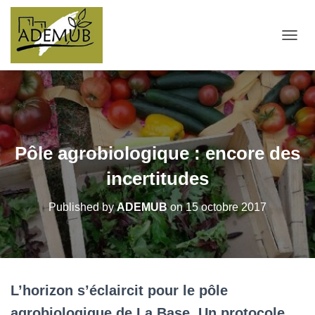
OUVRI
Pôle agrobiologique : encore des
incertitudes
Published by
ADEMUB
on
15 octobre 2017
L’horizon s’éclaircit pour le pôle
agrobiologique de La Base. Un protocole