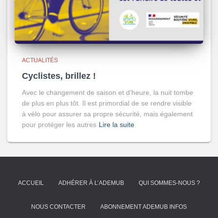
ACTUALITÉS
Cyclistes, brillez !
Avec le changement de saison et d’heure, la nuit tombe
de plus en plus tôt. Il est primordial de se rendre visible
à vélo pour assurer sa propre sécurité, mais également
pour protéger les autres
Lire la suite
ACCUEIL
ADHÉRER À L’ADEMUB
QUI SOMMES-NOUS ?
NOUS CONTACTER
ABONNEMENT ADEMUB INFOS