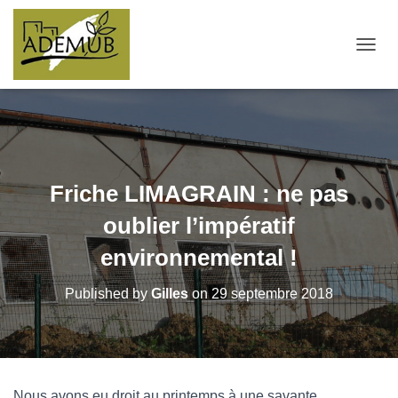
OUVRI
Friche LIMAGRAIN : ne pas
oublier l’impératif
environnemental !
Published by
Gilles
on
29 septembre 2018
Nous avons eu droit au printemps à une savante