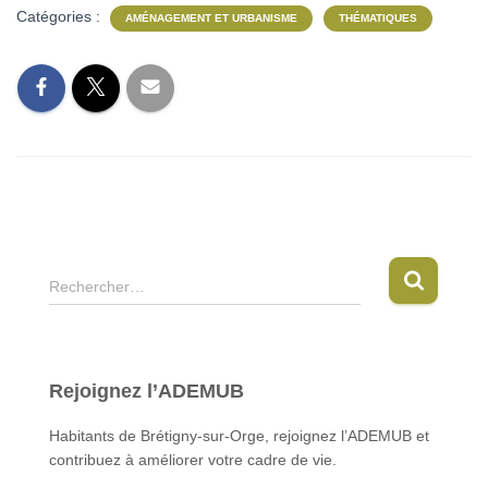
Catégories :
AMÉNAGEMENT ET URBANISME
THÉMATIQUES
R
Rechercher…
e
c
h
e
Rejoignez l’ADEMUB
r
c
Habitants de Brétigny-sur-Orge, rejoignez l’ADEMUB et
h
contribuez à améliorer votre cadre de vie.
e