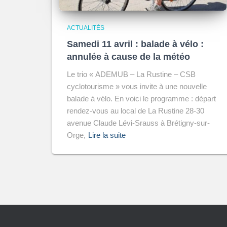
ACTUALITÉS
Samedi 11 avril : balade à vélo :
annulée à cause de la météo
Le trio « ADEMUB – La Rustine – CSB
cyclotourisme » vous invite à une nouvelle
balade à vélo. En voici le programme : départ
rendez-vous au local de La Rustine 28-30
avenue Claude Lévi-Srauss à Brétigny-sur-
Orge,
Lire la suite