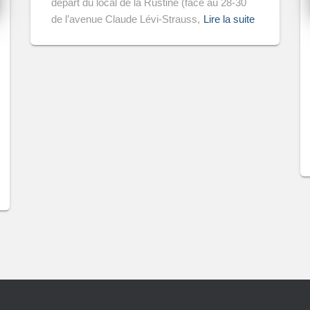
départ du local de la Rustine (face au 28-30
de l’avenue Claude Lévi-Strauss,
Lire la suite