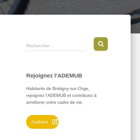
R
Rechercher…
e
c
h
e
Rejoignez l’ADEMUB
r
c
Habitants de Brétigny-sur-Orge,
h
rejoignez l’ADEMUB et contribuez à
e
améliorer votre cadre de vie.
r
:
J'adhère