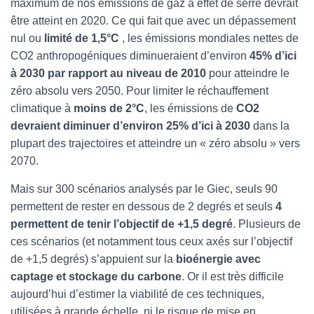
maximum de nos émissions de gaz à effet de serre devrait
être atteint en 2020. Ce qui fait que avec un dépassement
nul ou
limité de 1,5°C
, les émissions mondiales nettes de
CO2 anthropogéniques diminueraient d’environ
45% d’ici
à 2030 par rapport au niveau de 2010
pour atteindre le
zéro absolu vers 2050. Pour limiter le réchauffement
climatique à
moins de 2°C
, les émissions de
CO2
devraient diminuer d’environ 25% d’ici à 2030
dans la
plupart des trajectoires et atteindre un « zéro absolu » vers
2070.
Mais sur 300 scénarios analysés par le Giec, seuls 90
permettent de rester en dessous de 2 degrés et seuls
4
permettent de tenir l’objectif de +1,5 degré
. Plusieurs de
ces scénarios (et notamment tous ceux axés sur l’objectif
de +1,5 degrés) s’appuient sur la
bioénergie avec
captage et stockage du carbone
. Or il est très difficile
aujourd’hui d’estimer la viabilité de ces techniques,
utilisées à grande échelle, ni le risque de mise en