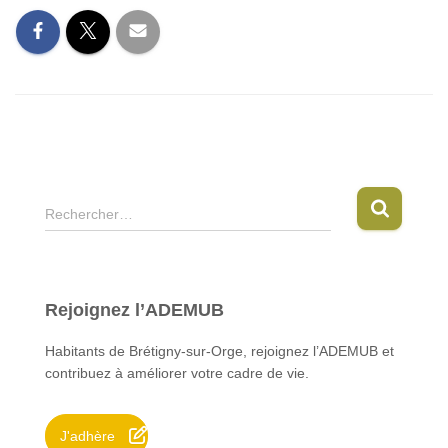
R
Rechercher…
e
c
h
e
Rejoignez l’ADEMUB
r
c
Habitants de Brétigny-sur-Orge, rejoignez l’ADEMUB et
h
contribuez à améliorer votre cadre de vie.
e
r
J'adhère